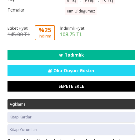
8 Yaş
9 Yaş
10 Yaş
Temalar
Kim Olduğumuz
Etiket Fiyatı
İndirimli Fiyat
%25
145.00 TL
108.75
TL
İndirim
Tadımlık
Oku-Düşün-Göster
SEPETE EKLE
Açıklama
Kitap Kartları
Kitap Yorumları