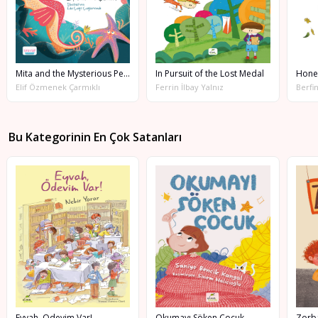
Mita and the Mysterious Pearl
In Pursuit of the Lost Medal
Hone
Elif Özmenek Çarmıklı
Ferrin İlbay Yalnız
Berfi
Bu Kategorinin En Çok Satanları
Eyvah, Ödevim Var!
Okumayı Söken Çocuk