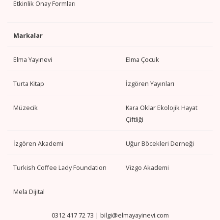
Etkinlik Onay Formları
Markalar
Elma Yayınevi
Elma Çocuk
Turta Kitap
İzgören Yayınları
Müzecik
Kara Oklar Ekolojik Hayat
Çiftliği
İzgören Akademi
Uğur Böcekleri Derneği
Turkish Coffee Lady Foundation
Vizgo Akademi
Mela Dijital
0312 417 72 73
|
bilgi@elmayayinevi.com