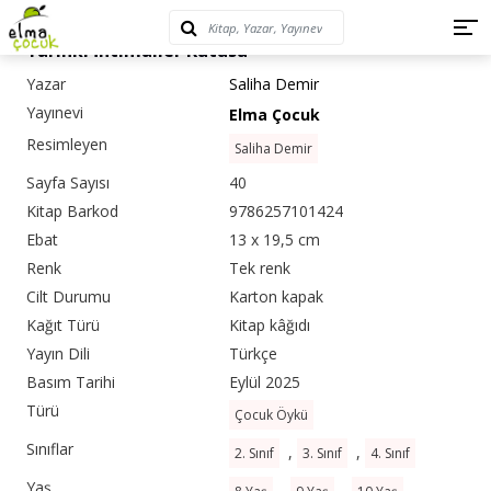
Yarınki İhtimaller Kutusu
Yazar
Saliha Demir
Yayınevi
Elma Çocuk
Resimleyen
Saliha Demir
Sayfa Sayısı
40
Kitap Barkod
9786257101424
Ebat
13 x 19,5 cm
Renk
Tek renk
Cilt Durumu
Karton kapak
Kağıt Türü
Kitap kâğıdı
Yayın Dili
Türkçe
Basım Tarihi
Eylül 2025
Türü
Çocuk Öykü
Sınıflar
,
,
2. Sınıf
3. Sınıf
4. Sınıf
Yaş
,
,