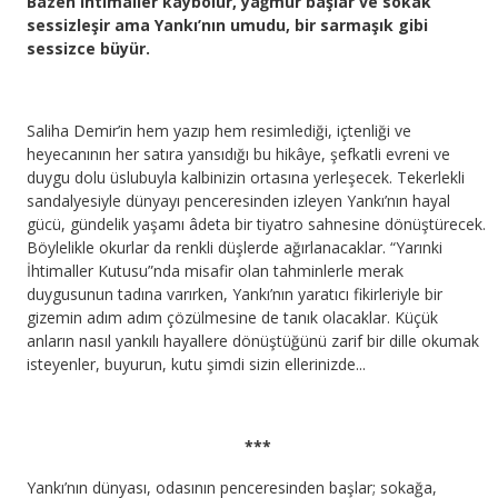
Bazen ihtimaller kaybolur, yağmur başlar ve sokak
sessizleşir ama Yankı’nın umudu, bir sarmaşık gibi
sessizce büyür.
Saliha Demir’in hem yazıp hem resimlediği, içtenliği ve
heyecanının her satıra yansıdığı bu hikâye, şefkatli evreni ve
duygu dolu üslubuyla kalbinizin ortasına yerleşecek. Tekerlekli
sandalyesiyle dünyayı penceresinden izleyen Yankı’nın hayal
gücü, gündelik yaşamı âdeta bir tiyatro sahnesine dönüştürecek.
Böylelikle okurlar da renkli düşlerde ağırlanacaklar. “Yarınki
İhtimaller Kutusu”nda misafir olan tahminlerle merak
duygusunun tadına varırken, Yankı’nın yaratıcı fikirleriyle bir
gizemin adım adım çözülmesine de tanık olacaklar. Küçük
anların nasıl yankılı hayallere dönüştüğünü zarif bir dille okumak
isteyenler, buyurun, kutu şimdi sizin ellerinizde...
***
Yankı’nın dünyası, odasının penceresinden başlar; sokağa,