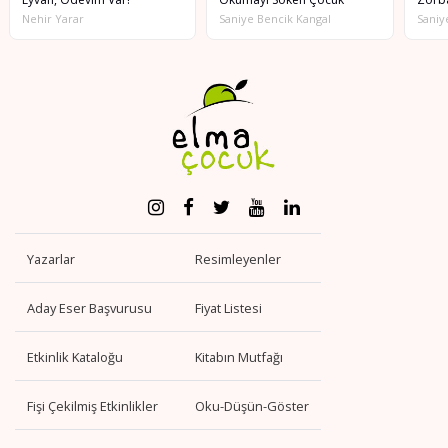
Nehir Yarar
Saniye Bencik Kangal
Saniy
Yazarlar
Resimleyenler
Aday Eser Başvurusu
Fiyat Listesi
Etkinlik Kataloğu
Kitabın Mutfağı
Fişi Çekilmiş Etkinlikler
Oku-Düşün-Göster