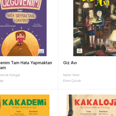
enim Tam Hata Yapmaktan
Giz Avı
mam
Bencik Kangal
Nehir Yarar
tap
Elma Çocuk