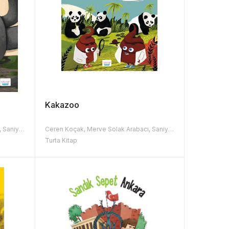
Kakazoo
Ceren Koçak, Merve Solak Arabacı, Saniye Bencik Kangal
Ceren Koçak, Merve Solak Arabacı, Saniye Bencik Kangal
Turta Kitap