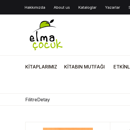
Hakkımızda
About us
Kataloglar
Yazarlar
KİTAPLARIMIZ
KİTABIN MUTFAĞI
ETKİNL
FilitreDetay