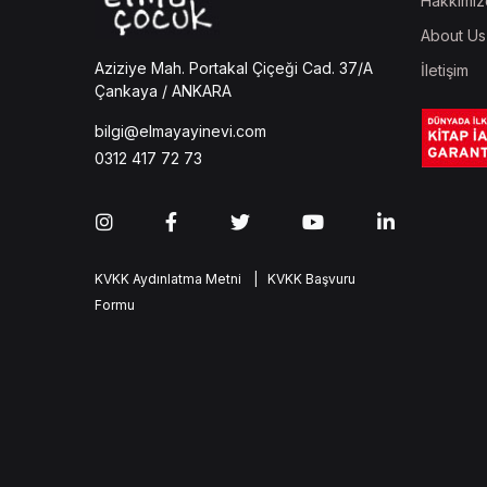
Hakkımız
About Us
Aziziye Mah. Portakal Çiçeği Cad. 37/A
İletişim
Çankaya / ANKARA
bilgi@elmayayinevi.com
0312 417 72 73
KVKK Aydınlatma Metni
| KVKK Başvuru
Formu