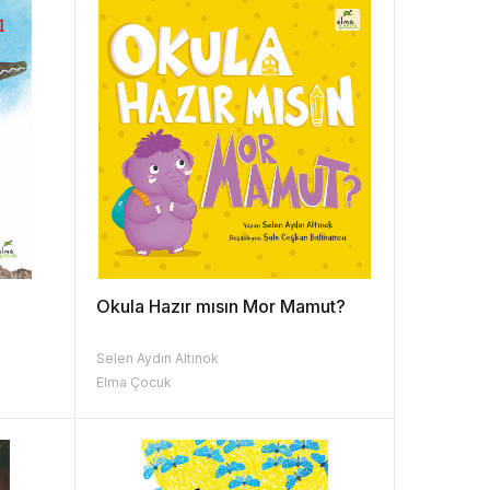
Okula Hazır mısın Mor Mamut?
Selen Aydın Altınok
Elma Çocuk