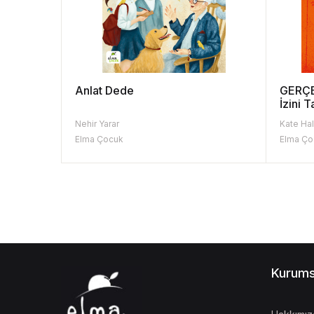
Anlat Dede
GERÇE
İzini 
Nehir Yarar
Kate Ha
Elma Çocuk
Elma Ço
Kurums