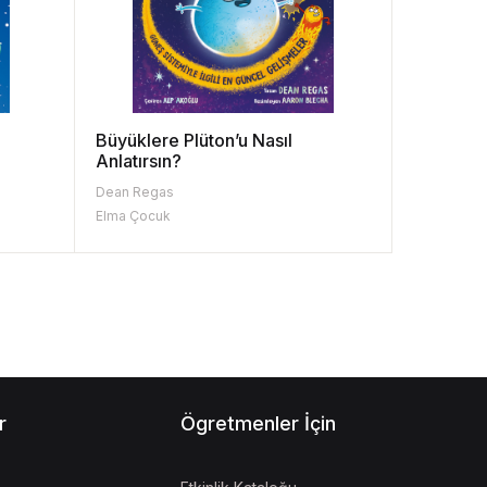
Büyüklere Plüton’u Nasıl
Anlatırsın?
Dean Regas
Elma Çocuk
r
Ögretmenler İçin