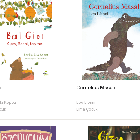
bi
Cornelius Masalı
ıla Kepez
Leo Lionni
cuk
Elma Çocuk