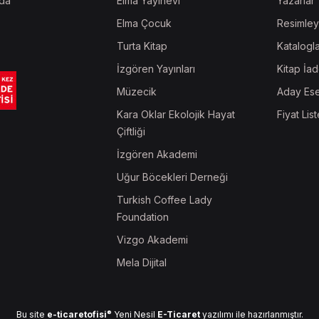
da
Elma Yayınevi
Yazarlar
Elma Çocuk
Resimley
Turta Kitap
Katalogl
İzgören Yayınları
Kitap İad
Müzecik
Aday Ese
Kara Oklar Ekolojik Hayat
Fiyat List
Çiftliği
İzgören Akademi
Uğur Böcekleri Derneği
Turkish Coffee Lady
Foundation
Vizgo Akademi
Mela Dijital
®
Bu site
e-ticaretofisi
Yeni Nesil
E-Ticaret
yazılımı ile hazırlanmıştır.