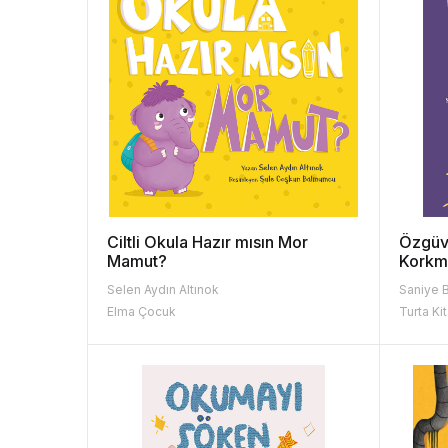
Ciltli Okula Hazır mısın Mor
Özgüv
Mamut?
Kork
Selen Aydın Altınok
Saniye 
Elma Çocuk
Turta Ki