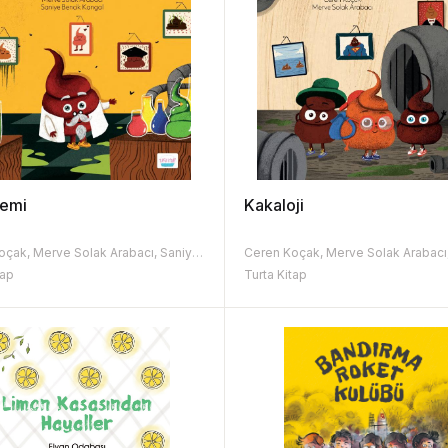
emi
Kakaloji
Ceren Koçak, Merve Solak Arabacı, Saniye Bencik Kangal
tap
Turta Kitap