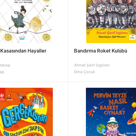
Kasasından Hayaller
Bandırma Roket Kulübü
dabaşı
Ahmet Şerif İzgören
tap
Elma Çocuk