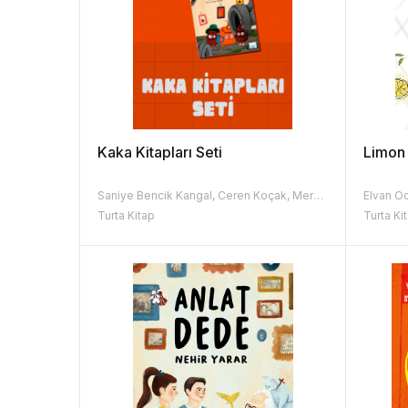
Kaka Kitapları Seti
Limon 
Saniye Bencik Kangal, Ceren Koçak, Merve Solak Arabacı
Elvan O
Turta Kitap
Turta Ki