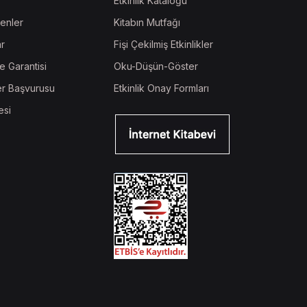
Etkinlik Kataloğu
enler
Kitabın Mutfağı
ar
Fişi Çekilmiş Etkinlikler
e Garantisi
Oku-Düşün-Göster
r Başvurusu
Etkinlik Onay Formları
esi