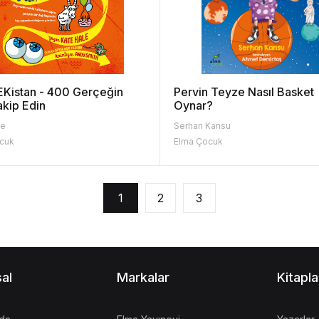
Kistan - 400 Gerçeğin
Pervin Teyze Nasıl Basket
Takip Edin
Oynar?
le
Serhan Kansu
cuk
Elma Çocuk
1
2
3
al
Markalar
Kitapla