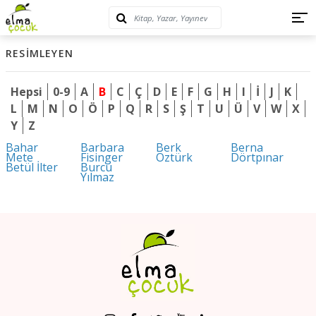
RESIMLEYEN
Hepsi
0-9
A
B
C
Ç
D
E
F
G
H
I
İ
J
K
L
M
N
O
Ö
P
Q
R
S
Ş
T
U
Ü
V
W
X
Y
Z
Bahar
Barbara
Berk
Berna
Mete
Fisinger
Öztürk
Dörtpınar
Betül İlter
Burcu
Yılmaz