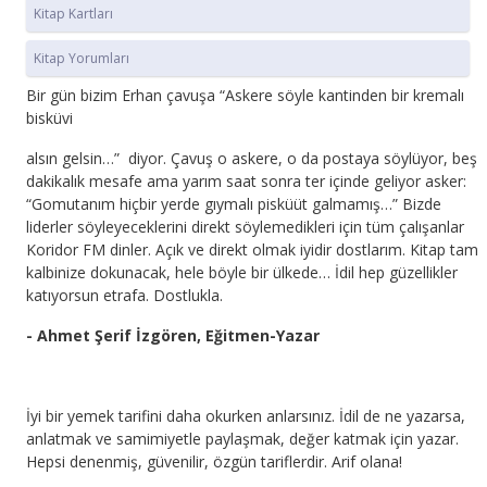
Kitap Kartları
Kitap Yorumları
Bir gün bizim Erhan çavuşa “Askere söyle kantinden bir kremalı
bisküvi
alsın gelsin…” diyor. Çavuş o askere, o da postaya söylüyor, beş
dakikalık mesafe ama yarım saat sonra ter içinde geliyor asker:
“Gomutanım hiçbir yerde gıymalı pisküüt galmamış…” Bizde
liderler söyleyeceklerini direkt söylemedikleri için tüm çalışanlar
Koridor FM dinler. Açık ve direkt olmak iyidir dostlarım. Kitap tam
kalbinize dokunacak, hele böyle bir ülkede… İdil hep güzellikler
katıyorsun etrafa. Dostlukla.
- Ahmet Şerif İzgören, Eğitmen-Yazar
İyi bir yemek tarifini daha okurken anlarsınız. İdil de ne yazarsa,
anlatmak ve samimiyetle paylaşmak, değer katmak için yazar.
Hepsi denenmiş, güvenilir, özgün tariflerdir. Arif olana!