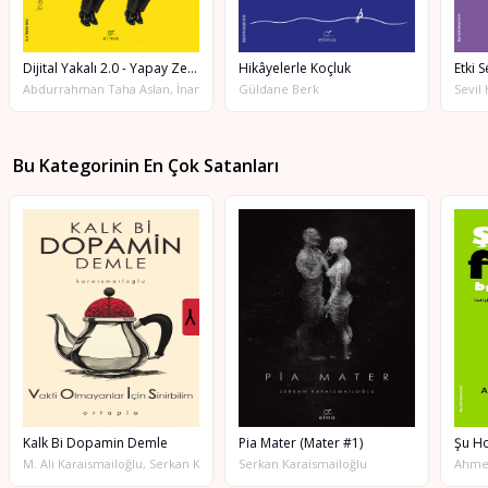
Dijital Yakalı 2.0 - Yapay Zekâ & İnsan İşbirliğiyle
Hikâyelerle Koçluk
Etki 
Abdurrahman Taha Aslan, İnan Acılıoğlu
Güldane Berk
Sevil
Bu Kategorinin En Çok Satanları
Kalk Bi Dopamin Demle
Pia Mater (Mater #1)
M. Ali Karaismailoğlu, Serkan Karaismailoğlu
Serkan Karaismailoğlu
Ahmet