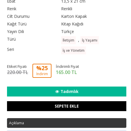
Ebat
13,5 x 21 cm
Renk
Renkli
Cilt Durumu
Karton Kapak
Kağıt Türü
Kitap Kağıdı
Yayın Dili
Türkçe
Türü
,
İletişim
İş Yaşamı
Seri
İş ve Yönetim
Etiket Fiyatı
İndirimli Fiyat
%25
220.00 TL
165.00
TL
İndirim
Tadımlık
SEPETE EKLE
Açıklama