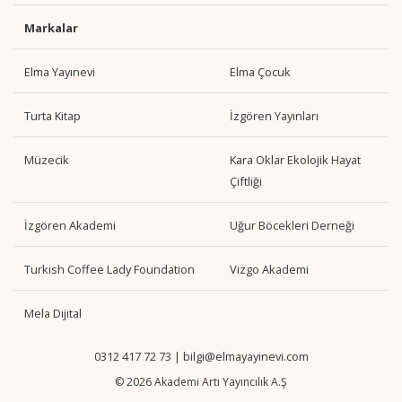
Markalar
Elma Yayınevi
Elma Çocuk
Turta Kitap
İzgören Yayınları
Müzecik
Kara Oklar Ekolojik Hayat
Çiftliği
İzgören Akademi
Uğur Böcekleri Derneği
Turkish Coffee Lady Foundation
Vizgo Akademi
Mela Dijital
0312 417 72 73
|
bilgi@elmayayinevi.com
© 2026 Akademi Artı Yayıncılık A.Ş