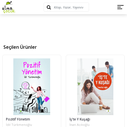
Seçilen Ürünler
Pozitif Yönetim
İş'te Y Kuşağı
İdil Türkmenoğlu
İnan Acılıoğlu