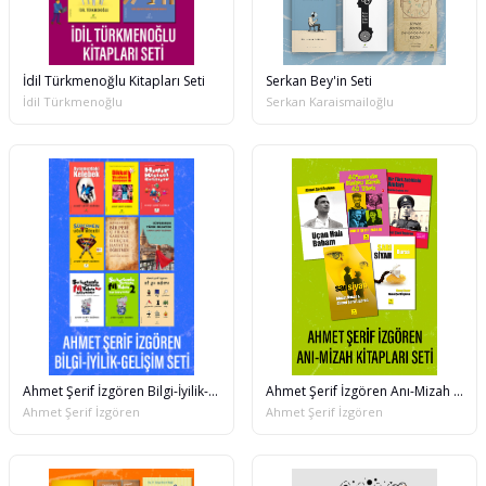
İdil Türkmenoğlu Kitapları Seti
Serkan Bey'in Seti
İdil Türkmenoğlu
Serkan Karaismailoğlu
Ahmet Şerif İzgören Bilgi-İyilik-Gelişim Seti
Ahmet Şerif İzgören Anı-Mizah Kitapları Seti
Ahmet Şerif İzgören
Ahmet Şerif İzgören