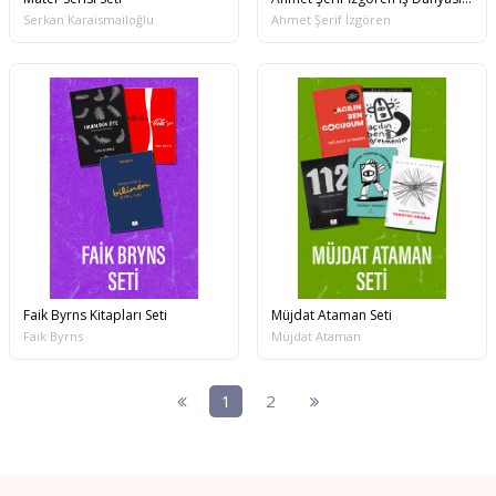
Serkan Karaismailoğlu
Ahmet Şerif İzgören
Faik Byrns Kitapları Seti
Müjdat Ataman Seti
Faik Byrns
Müjdat Ataman
1
2