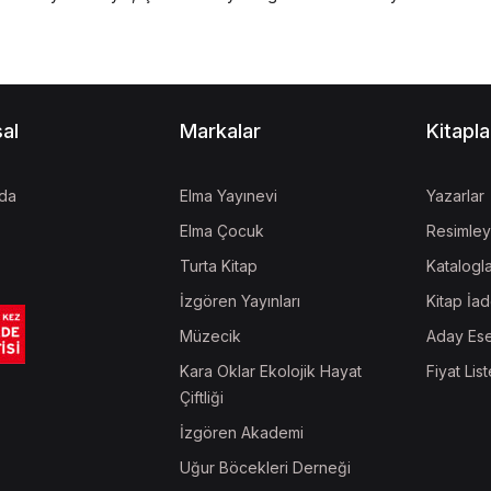
al
Markalar
Kitapla
da
Elma Yayınevi
Yazarlar
Elma Çocuk
Resimley
Turta Kitap
Katalogl
İzgören Yayınları
Kitap İad
Müzecik
Aday Ese
Kara Oklar Ekolojik Hayat
Fiyat List
Çiftliği
İzgören Akademi
Uğur Böcekleri Derneği