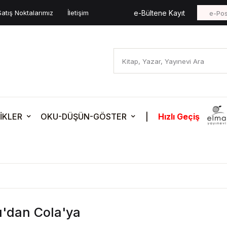
Satış Noktalarımız
İletişim
e-Bültene Kayıt
İKLER
OKU-DÜŞÜN-GÖSTER
|
Hızlı Geçiş
'dan Cola'ya