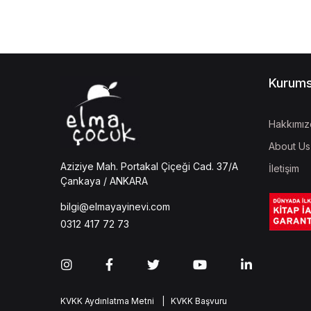
Kurums
Hakkımız
About Us
Aziziye Mah. Portakal Çiçeği Cad. 37/A
İletişim
Çankaya / ANKARA
bilgi@elmayayinevi.com
0312 417 72 73
KVKK Aydınlatma Metni
| KVKK Başvuru