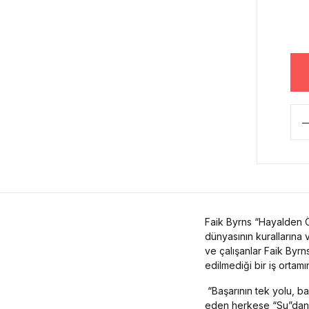
Faik Byrns “Hayalden Öt
dünyasının kurallarına ve
ve çalışanlar Faik Byrn
edilmediği bir iş ortam
“Başarının tek yolu, ba
eden herkese “Su”dan “C