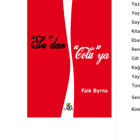
Yaz
Yay
Say
Kit
Eba
Ren
Cil
Kağ
Yayı
Tür
Seri
Kim