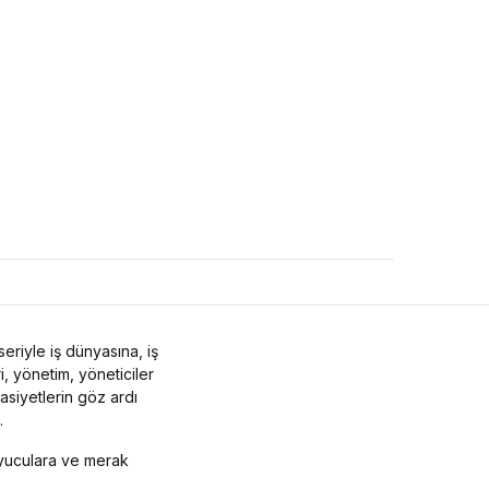
eriyle iş dünyasına, iş
ri, yönetim, yöneticiler
asiyetlerin göz ardı
.
kuyuculara ve merak