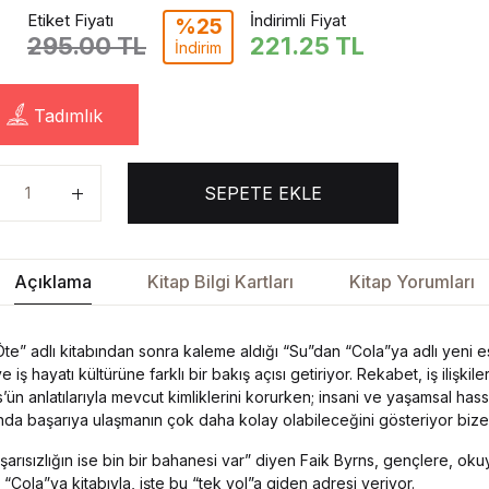
Etiket Fiyatı
İndirimli Fiyat
%25
295.00 TL
221.25
TL
İndirim
Tadımlık
SEPETE EKLE
Açıklama
Kitap Bilgi Kartları
Kitap Yorumları
e” adlı kitabından sonra kaleme aldığı “Su”dan “Cola”ya adlı yeni es
 iş hayatı kültürüne farklı bir bakış açısı getiriyor. Rekabet, iş ilişkile
s’ün anlatılarıyla mevcut kimliklerini korurken; insani ve yaşamsal hass
ında başarıya ulaşmanın çok daha kolay olabileceğini gösteriyor bize
şarısızlığın ise bin bir bahanesi var” diyen Faik Byrns, gençlere, o
ola”ya kitabıyla, işte bu “tek yol”a giden adresi veriyor.