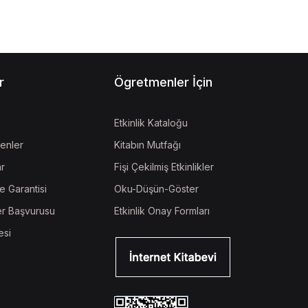
r
Ögretmenler İçin
Etkinlik Kataloğu
enler
Kitabın Mutfağı
ar
Fişi Çekilmiş Etkinlikler
e Garantisi
Oku-Düşün-Göster
r Başvurusu
Etkinlik Onay Formları
esi