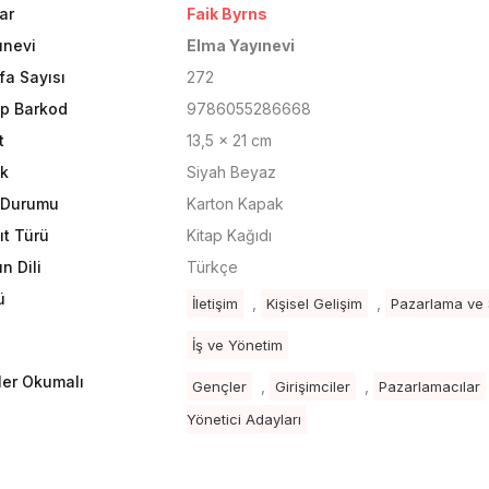
ar
Faik Byrns
ınevi
Elma Yayınevi
fa Sayısı
272
ap Barkod
9786055286668
t
13,5 x 21 cm
k
Siyah Beyaz
t Durumu
Karton Kapak
ıt Türü
Kitap Kağıdı
n Dili
Türkçe
ü
,
,
İletişim
Kişisel Gelişim
Pazarlama ve 
İş ve Yönetim
ler Okumalı
,
,
Gençler
Girişimciler
Pazarlamacılar
Yönetici Adayları