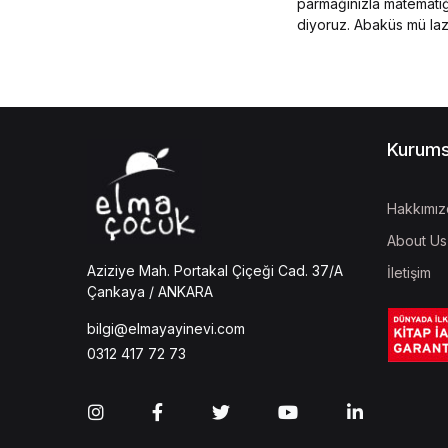
parmağınızla matematiğ
diyoruz. Abaküs mü lazı
Kurums
Hakkımız
About Us
Aziziye Mah. Portakal Çiçeği Cad. 37/A
İletişim
Çankaya / ANKARA
bilgi@elmayayinevi.com
0312 417 72 73