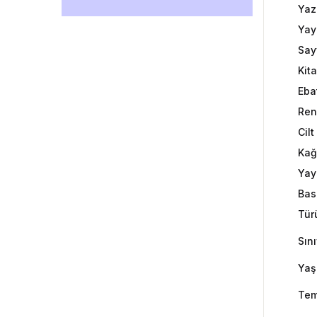
Yaz
Yay
Say
Kit
Eba
Ren
Cil
Kağ
Yayı
Bas
Tür
Sını
Yaş
Tem