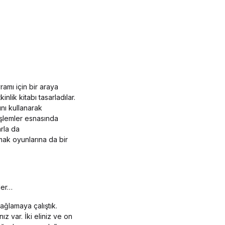
amı için bir araya
nlik kitabı tasarladılar.
ını kullanarak
işlemler esnasında
rla da
mak oyunlarına da bir
ler…
sağlamaya çalıştık.
ız var. İki eliniz ve on