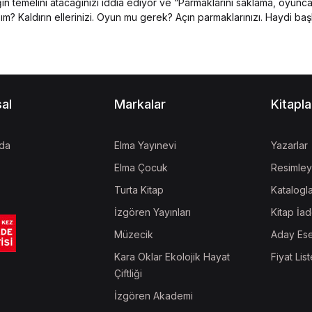
in temelini atacağınızı iddia ediyor ve “Parmaklarını saklama, oyunc
m? Kaldırın ellerinizi. Oyun mu gerek? Açın parmaklarınızı. Haydi baş
al
Markalar
Kitapla
da
Elma Yayınevi
Yazarlar
Elma Çocuk
Resimley
Turta Kitap
Katalogl
İzgören Yayınları
Kitap İad
Müzecik
Aday Ese
Kara Oklar Ekolojik Hayat
Fiyat List
Çiftliği
İzgören Akademi