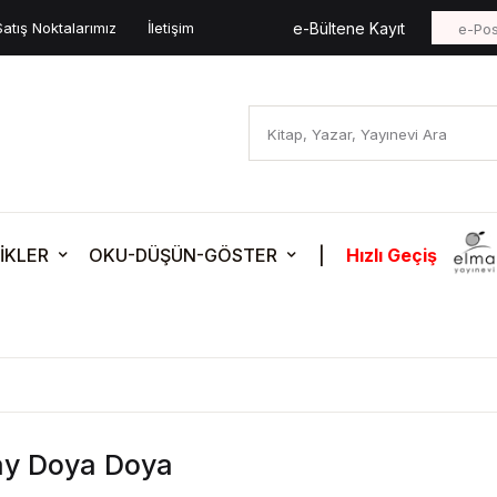
Satış Noktalarımız
İletişim
e-Bültene Kayıt
İKLER
OKU-DÜŞÜN-GÖSTER
|
Hızlı Geçiş
ay Doya Doya