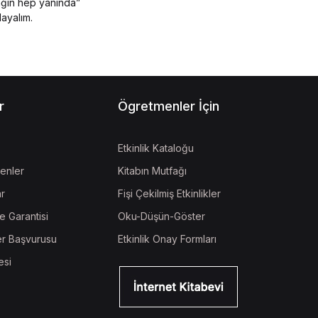
ağın hep yanında”
layalım.
r
Ögretmenler İçin
Etkinlik Kataloğu
enler
Kitabın Mutfağı
ar
Fişi Çekilmiş Etkinlikler
e Garantisi
Oku-Düşün-Göster
r Başvurusu
Etkinlik Onay Formları
esi