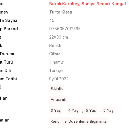
ar
Burak Karabey
,
Saniye Bencik Kangal
ınevi
Turta Kitap
fa Sayısı
40
ap Barkod
9786057012395
t
22x30 cm
k
Renkli
t Durumu
Ciltsiz
ıt Türü
1. hamur
n Dili
Türkçe
ım Tarihi
Eylül 2022
ü
Etkinlik
flar
Anasınıfı
,
,
,
3 Yaş
4 Yaş
5 Yaş
6 Yaş
alar
Kendimizi Düzenleme Biçimimiz