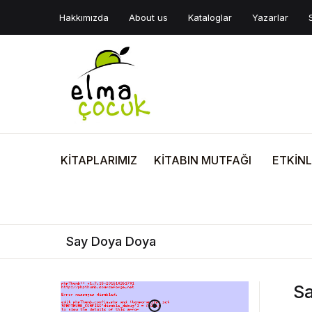
Hakkımızda
About us
Kataloglar
Yazarlar
KİTAPLARIMIZ
KİTABIN MUTFAĞI
ETKİNL
Say Doya Doya
S