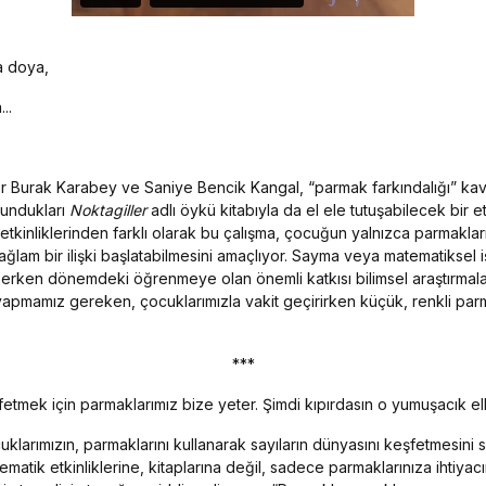
a doya,
..
 Burak Karabey ve Saniye Bencik Kangal, “parmak farkındalığı” kavr
sundukları
Noktagiller
adlı öykü kitabıyla da el ele tutuşabilecek bir etki
 etkinliklerinden farklı olarak bu çalışma, çocuğun yalnızca parmaklar
ağlam bir ilişki başlatabilmesini amaçlıyor. Sayma veya matematiksel 
 erken dönemdeki öğrenmeye olan önemli katkısı bilimsel araştırmala
apmamız gereken, çocuklarımızla vakit geçirirken küçük, renkli par
***
fetmek için parmaklarımız bize yeter. Şimdi kıpırdasın o yumuşacık el
cuklarımızın, parmaklarını kullanarak sayıların dünyasını keşfetmesini 
matik etkinliklerine, kitaplarına değil, sadece parmaklarınıza ihtiyacın