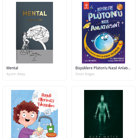
Mental
Büyüklere Plüton’u Nasıl Anlatırsın?
Aysim Altay
Dean Regas