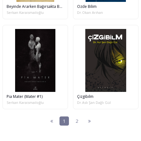
Beyinde Ararken Bağırsakta Buldum
Özde Bilim
Serkan Karaismailoğlu
Dr.Okan Arıhan
Pia Mater (Mater #1)
Çizgibilm
Serkan Karaismailoğlu
Dr.Aslı Şan Dağlı Gül
1
2