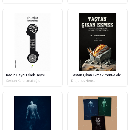
Kadın Beyni Erkek Beyni
Taştan Çıkan Ekmek: Yeni-Akılcı Bir Toprak Gübreleme ve Fiziksel Islah Sistemi
Serkan Karaismailoğlu
Dr. Julius Hensel