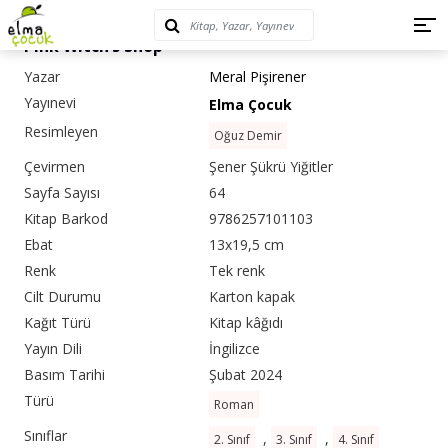
Pink Witch’s Shop
Yazar
Meral Pişirener
Yayınevi
Elma Çocuk
Resimleyen
Oğuz Demir
Çevirmen
Şener Şükrü Yiğitler
Sayfa Sayısı
64
Kitap Barkod
9786257101103
Ebat
13x19,5 cm
Renk
Tek renk
Cilt Durumu
Karton kapak
Kağıt Türü
Kitap kâğıdı
Yayın Dili
İngilizce
Basım Tarihi
Şubat 2024
Türü
Roman
Sınıflar
,
,
2. Sınıf
3. Sınıf
4. Sınıf