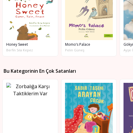
Honey Sweet
Momo’s Palace
Gökyü
Berfin Sıla Kepez
Pelin Güneş
Ayşe
Bu Kategorinin En Çok Satanları