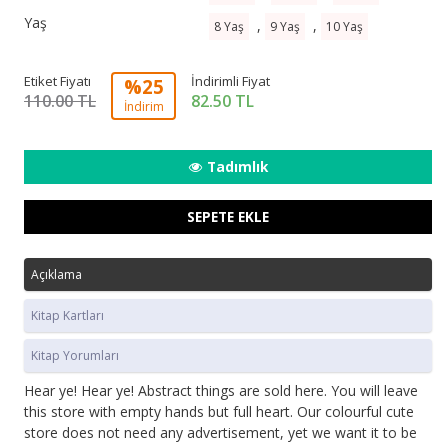
Yaş
,
,
8 Yaş
9 Yaş
10 Yaş
Etiket Fiyatı
İndirimli Fiyat
%25
110.00 TL
82.50
TL
İndirim
Tadımlık
SEPETE EKLE
Açıklama
Kitap Kartları
Kitap Yorumları
Hear ye! Hear ye! Abstract things are sold here. You will leave
this store with empty hands but full heart. Our colourful cute
store does not need any advertisement, yet we want it to be