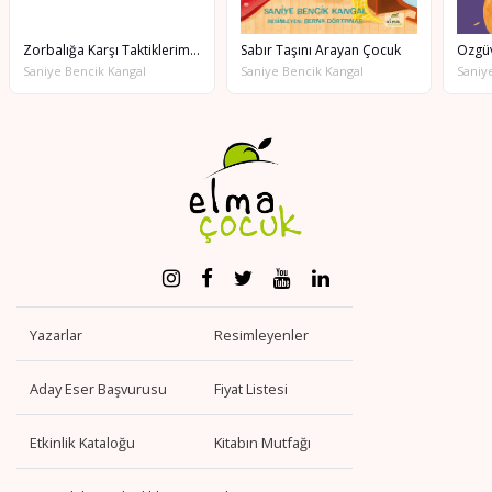
Zorbalığa Karşı Taktiklerim Var
Sabır Taşını Arayan Çocuk
Saniye Bencik Kangal
Saniye Bencik Kangal
Saniy
Yazarlar
Resimleyenler
Aday Eser Başvurusu
Fiyat Listesi
Etkinlik Kataloğu
Kitabın Mutfağı