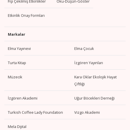
Fişi Çekilmiş Etkinlikler
Oku-Düşün-Göster
Etkinlik Onay Formları
Markalar
Elma Yayınevi
Elma Çocuk
Turta Kitap
İzgören Yayınları
Müzecik
Kara Oklar Ekolojik Hayat
Çiftliği
İzgören Akademi
Uğur Böcekleri Derneği
Turkish Coffee Lady Foundation
Vizgo Akademi
Mela Dijital