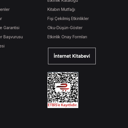
Etkinlik Kataloğu
enler
Kitabın Mutfağı
ar
Fişi Çekilmiş Etkinlikler
e Garantisi
Oku-Düşün-Göster
r Başvurusu
Etkinlik Onay Formları
esi