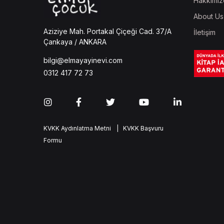
Hakkımız
About Us
Aziziye Mah. Portakal Çiçeği Cad. 37/A
İletişim
Çankaya / ANKARA
bilgi@elmayayinevi.com
0312 417 72 73
KVKK Aydınlatma Metni
| KVKK Başvuru
Formu