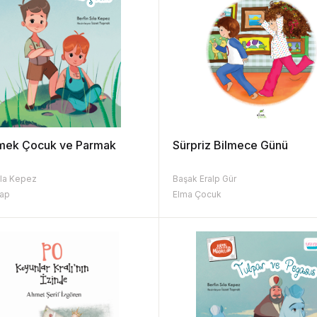
mek Çocuk ve Parmak
Sürpriz Bilmece Günü
k
ıla Kepez
Başak Eralp Gür
tap
Elma Çocuk