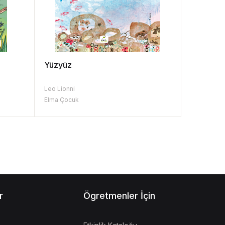
Yüzyüz
Leo Lionni
Elma Çocuk
r
Ögretmenler İçin