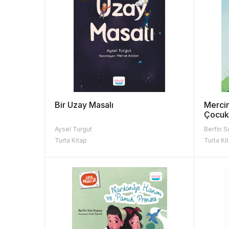
Bir Uzay Masalı
Merci
Çocu
Aysel Turgut
Berfin S
Turta Kitap
Turta Ki