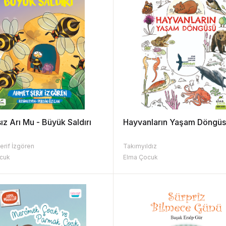
ız Arı Mu - Büyük Saldırı
Hayvanların Yaşam Döngü
erif İzgören
Takımyıldız
cuk
Elma Çocuk