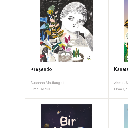
Kreşendo
Kanats
Susanna Mattiangeli
Ahmet Ş
Elma Çocuk
Elma Ço