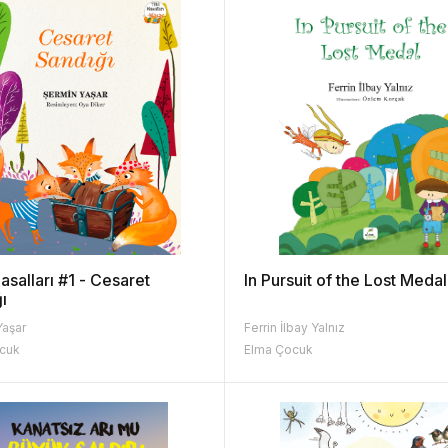
Masalları #1 - Cesaret
In Pursuit of the Lost Medal
ı
Yaşar
Ferrin İlbay Yalnız
cuk
Elma Çocuk