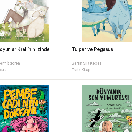
oyunlar Kralı’nın İzinde
Tulpar ve Pegasus
erif İzgören
Berfin Sıla Kepez
cuk
Turta Kitap