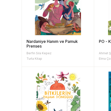
Nardaniye Hanım ve Pamuk
PO - K
Prenses
Berfin Sıla Kepez
Ahmet Ş
Turta Kitap
Elma Ço