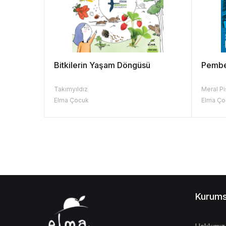
Bitkilerin Yaşam Döngüsü
Pembe
Takımyıldız
Meral Pi
Elma Çocuk
Elma Ço
Kurums