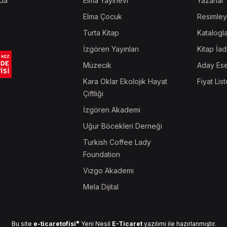
da
Elma Yayınevi
Yazarlar
Elma Çocuk
Resimley
Turta Kitap
Katalogl
İzgören Yayınları
Kitap İad
Müzecik
Aday Ese
Kara Oklar Ekolojik Hayat
Fiyat List
Çiftliği
İzgören Akademi
Uğur Böcekleri Derneği
Turkish Coffee Lady
Foundation
Vizgo Akademi
Mela Dijital
®
Bu site
e-ticaretofisi
Yeni Nesil
E-Ticaret
yazılımı ile hazırlanmıştır.