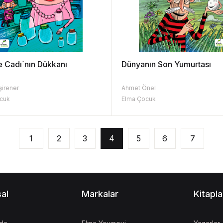
 Cadı`nın Dükkanı
Dünyanın Son Yumurtası
şirener
Ahmet Önel
cuk
Elma Çocuk
1
2
3
4
5
6
7
al
Markalar
Kitapla