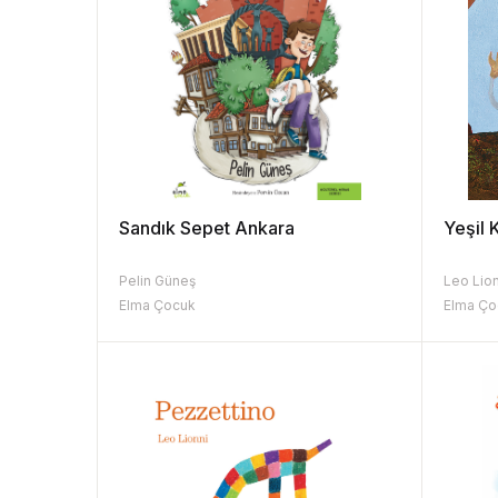
Sandık Sepet Ankara
Yeşil 
Pelin Güneş
Leo Lio
Elma Çocuk
Elma Ço