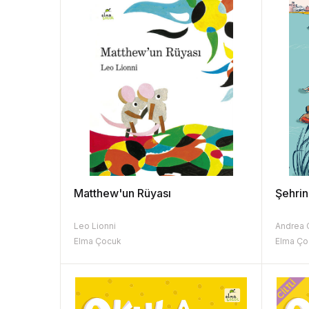
Matthew'un Rüyası
Şehrin
Leo Lionni
Andrea 
Elma Çocuk
Elma Ço