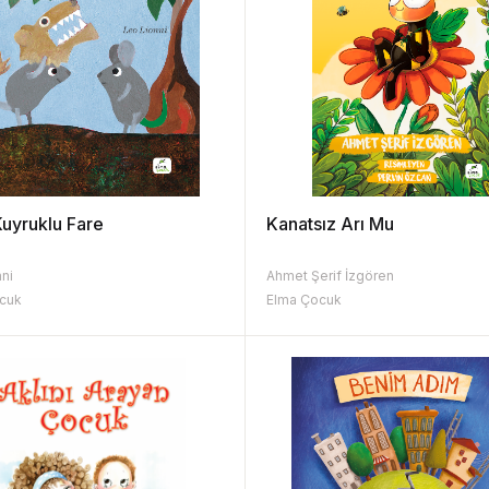
Kuyruklu Fare
Kanatsız Arı Mu
nni
Ahmet Şerif İzgören
cuk
Elma Çocuk