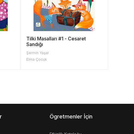
Tilki Masalları #1 - Cesaret
Sandığı
Şermin Yaşar
Elma Çocuk
r
Ögretmenler İçin