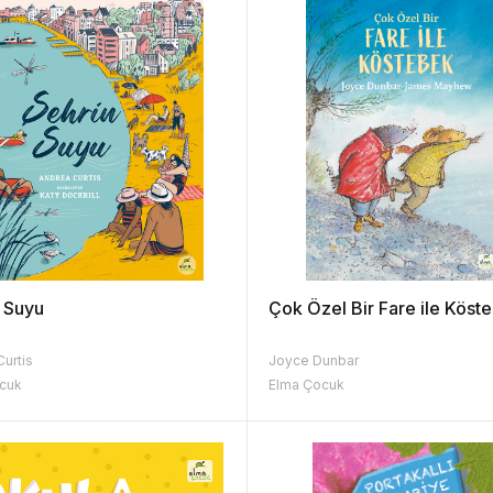
 Suyu
Çok Özel Bir Fare ile Köst
Curtis
Joyce Dunbar
cuk
Elma Çocuk