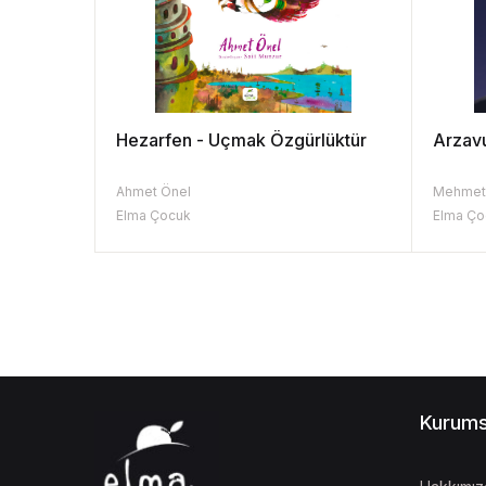
Hezarfen - Uçmak Özgürlüktür
Arzavu
Ahmet Önel
Mehmet
Elma Çocuk
Elma Ço
Kurums