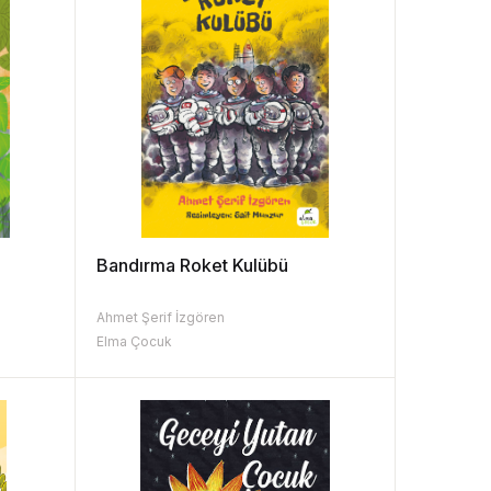
Bandırma Roket Kulübü
Ahmet Şerif İzgören
Elma Çocuk