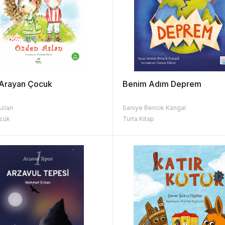
 Arayan Çocuk
Benim Adım Deprem
slan
Saniye Bencik Kangal
cuk
Turta Kitap