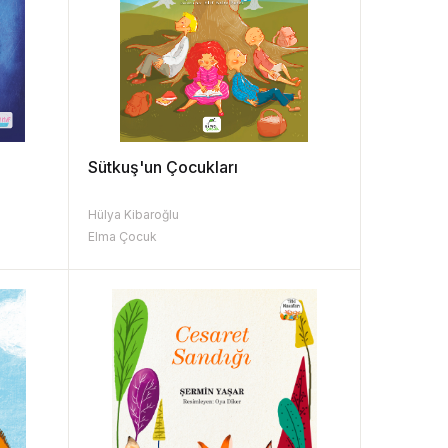
Sütkuş'un Çocukları
Hülya Kibaroğlu
Elma Çocuk