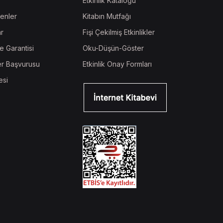
Etkinlik Kataloğu
enler
Kitabın Mutfağı
ar
Fişi Çekilmiş Etkinlikler
e Garantisi
Oku-Düşün-Göster
r Başvurusu
Etkinlik Onay Formları
esi