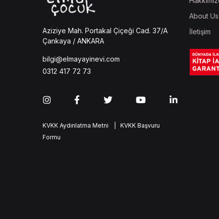
Hakkımız
About Us
Aziziye Mah. Portakal Çiçeği Cad. 37/A
İletişim
Çankaya / ANKARA
bilgi@elmayayinevi.com
0312 417 72 73
KVKK Aydınlatma Metni
| KVKK Başvuru
Formu