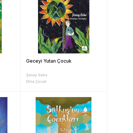
Geceyi Yutan Çocuk
Şenay Seba
Elma Çocuk