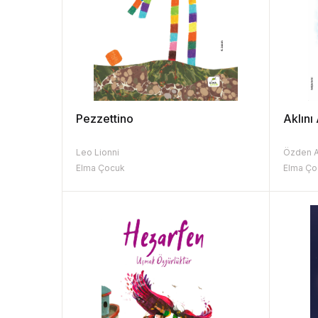
Pezzettino
Aklını
Leo Lionni
Özden A
Elma Çocuk
Elma Ço