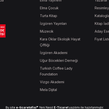
da
Elma Yayınevi
Yazarlar
Elma Çocuk
Resimley
Turta Kitap
Katalogl
İzgören Yayınları
Kitap İad
Müzecik
Aday Ese
Kara Oklar Ekolojik Hayat
Fiyat List
Çiftliği
İzgören Akademi
Uğur Böcekleri Derneği
Turkish Coffee Lady
Foundation
Vizgo Akademi
Mela Dijital
®
Bu site
e-ticaretofisi
Yeni Nesil
E-Ticaret
yazılımı ile hazırlanmıştır.