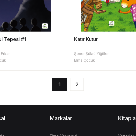
l Tepesi #1
Katır Kutur
 Erkan
Şener Şükrü Yiğitler
cuk
Elma Çocuk
1
2
al
Markalar
Kitapla