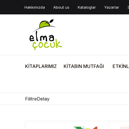
Hakkımızda
About us
Kataloglar
Yazarlar
KİTAPLARIMIZ
KİTABIN MUTFAĞI
ETKİNL
FilitreDetay