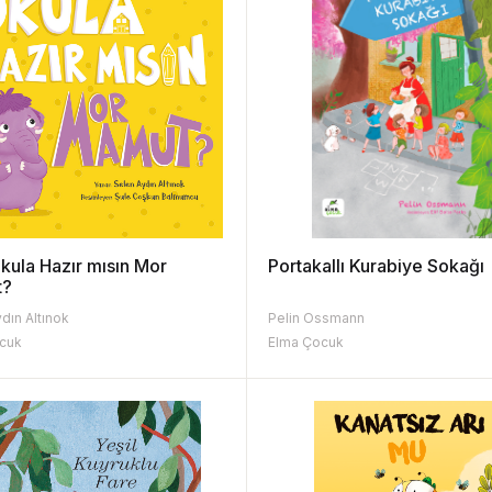
 Okula Hazır mısın Mor
Portakallı Kurabiye Sokağı
t?
dın Altınok
Pelin Ossmann
cuk
Elma Çocuk