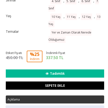
Sınıflar
,
,
,
4. Sınıf
5. Sınıf
6. Sınıf
7.
Sınıf
Yaş
,
,
,
10 Yaş
11 Yaş
12 Yaş
13
Yaş
Temalar
Yer ve Zaman Olarak Nerede
Olduğumuz
Etiket Fiyatı
İndirimli Fiyat
%25
450.00 TL
337.50
TL
İndirim
Tadımlık
SEPETE EKLE
Açıklama