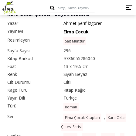
Kara Oklar Çetesi - Büyük Macera
Yazar
Ahmet Şerif İzgören
Yayınevi
Elma Çocuk
Resimleyen
Sait Munzur
Sayfa Sayısı
296
Kitap Barkod
9786055286040
Ebat
13 x 19,5 cm
Renk
Siyah Beyaz
Cilt Durumu
Ciltli
Kağıt Türü
Kitap Kağıdı
Yayın Dili
Türkçe
Türü
Roman
Seri
,
Elma Çocuk Kitapları
Kara Oklar
Çetesi Serisi