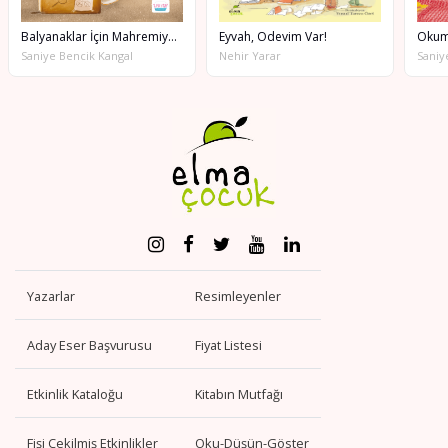
Balyanaklar İçin Mahremiyet Kitabı
Eyvah, Ödevim Var!
Okum
Saniye Bencik Kangal
Nehir Yarar
Saniy
Yazarlar
Resimleyenler
Aday Eser Başvurusu
Fiyat Listesi
Etkinlik Kataloğu
Kitabın Mutfağı
Fişi Çekilmiş Etkinlikler
Oku-Düşün-Göster