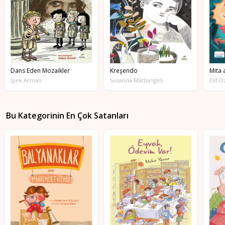
Dans Eden Mozaikler
Kreşendo
İpek Arman
Susanna Mattiangeli
Elif 
Bu Kategorinin En Çok Satanları