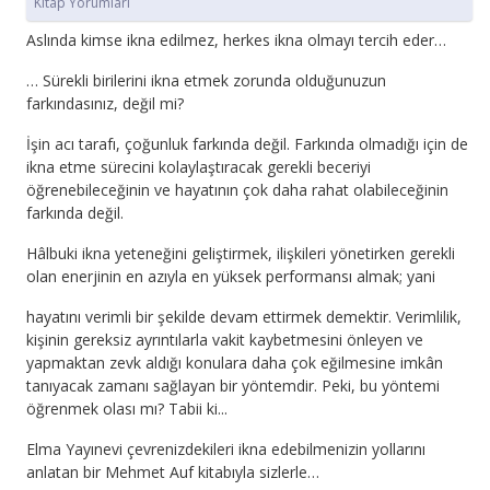
Kitap Yorumları
Aslında kimse ikna edilmez, herkes ikna olmayı tercih eder…
… Sürekli birilerini ikna etmek zorunda olduğunuzun
farkındasınız, değil mi?
İşin acı tarafı, çoğunluk farkında değil. Farkında olmadığı için de
ikna etme sürecini kolaylaştıracak gerekli beceriyi
öğrenebileceğinin ve hayatının çok daha rahat olabileceğinin
farkında değil.
Hâlbuki ikna yeteneğini geliştirmek, ilişkileri yönetirken gerekli
olan enerjinin en azıyla en yüksek performansı almak; yani
hayatını verimli bir şekilde devam ettirmek demektir. Verimlilik,
kişinin gereksiz ayrıntılarla vakit kaybetmesini önleyen ve
yapmaktan zevk aldığı konulara daha çok eğilmesine imkân
tanıyacak zamanı sağlayan bir yöntemdir. Peki, bu yöntemi
öğrenmek olası mı? Tabii ki...
Elma Yayınevi çevrenizdekileri ikna edebilmenizin yollarını
anlatan bir Mehmet Auf kitabıyla sizlerle…