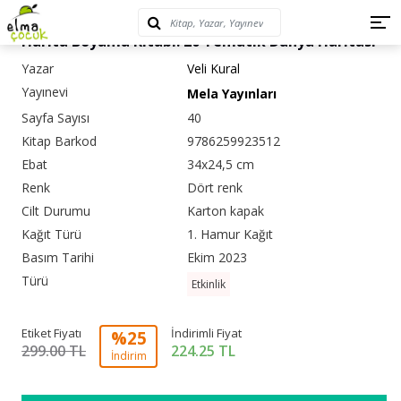
Harita Boyama Kitabı: 20 Tematik Dünya Haritası
Yazar
Veli Kural
Yayınevi
Mela Yayınları
Sayfa Sayısı
40
Kitap Barkod
9786259923512
Ebat
34x24,5 cm
Renk
Dört renk
Cilt Durumu
Karton kapak
Kağıt Türü
1. Hamur Kağıt
Basım Tarihi
Ekim 2023
Türü
Etkinlik
Etiket Fiyatı
İndirimli Fiyat
%25
299.00 TL
224.25
TL
İndirim