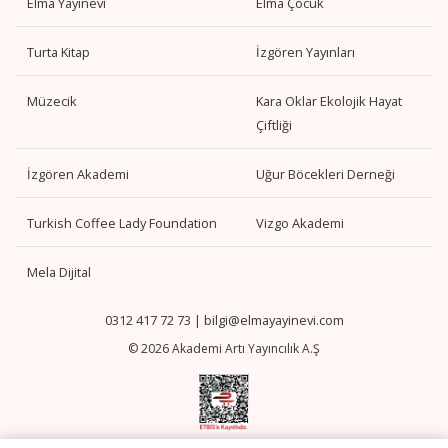
Elma Yayınevi
Elma Çocuk
Turta Kitap
İzgören Yayınları
Müzecik
Kara Oklar Ekolojik Hayat
Çiftliği
İzgören Akademi
Uğur Böcekleri Derneği
Turkish Coffee Lady Foundation
Vizgo Akademi
Mela Dijital
0312 417 72 73
|
bilgi@elmayayinevi.com
© 2026 Akademi Artı Yayıncılık A.Ş