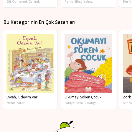
Elif Özmenek Çarmıklı
Ferrin İlbay Yalnız
Berfi
Bu Kategorinin En Çok Satanları
Eyvah, Ödevim Var!
Okumayı Söken Çocuk
Nehir Yarar
Saniye Bencik Kangal
Saniy