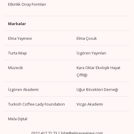
Etkinlik Onay Formları
Markalar
Elma Yayınevi
Elma Çocuk
Turta Kitap
İzgören Yayınları
Müzecik
Kara Oklar Ekolojik Hayat
Çiftliği
İzgören Akademi
Uğur Böcekleri Derneği
Turkish Coffee Lady Foundation
Vizgo Akademi
Mela Dijital
0312 417 72 73
|
bilgi@elmayayinevi.com