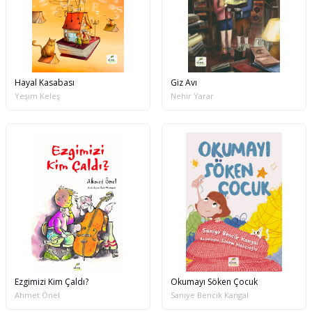
Hayal Kasabası
Giz Avı
Yeşim Keleş
Nehir Yarar
Ezgimizi Kim Çaldı?
Okumayı Söken Çocuk
Ahmet Önel
Saniye Bencik Kangal