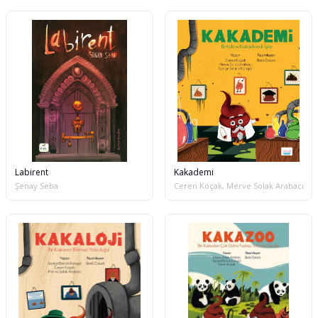
Labirent
Kakademi
Şenay Seba
Ceren Koçak, Merve Solak Arabacı, Sa