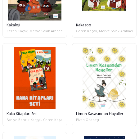
Kakaloji
Kakazoo
Ceren Koçak, Merve Solak Arabacı, Saniye Bencik Kangal
Ceren Koçak, Merve Solak Arabacı, Sa
Kaka Kitapları Seti
Limon Kasasından Hayaller
Saniye Bencik Kangal, Ceren Koçak, Merve Solak Arabacı
Elvan Odabaşı