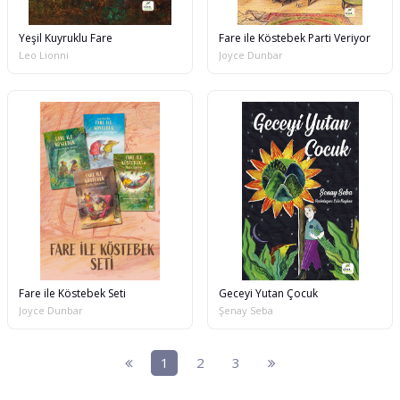
Yeşil Kuyruklu Fare
Fare ile Köstebek Parti Veriyor
Leo Lionni
Joyce Dunbar
Fare ile Köstebek Seti
Geceyi Yutan Çocuk
Joyce Dunbar
Şenay Seba
1
2
3