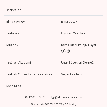
Markalar
Elma Yayınevi
Elma Çocuk
Turta Kitap
İzgören Yayınları
Müzecik
Kara Oklar Ekolojik Hayat
Çiftliği
İzgören Akademi
Uğur Böcekleri Derneği
Turkish Coffee Lady Foundation
Vizgo Akademi
Mela Dijital
0312 417 72 73
|
bilgi@elmayayinevi.com
© 2026 Akademi Artı Yayıncılık A.Ş