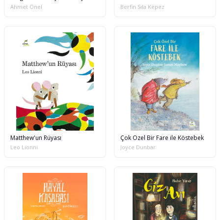
Ahmet Önel
Berfin Sıla Kepez
Matthew'un Rüyası
Çok Özel Bir Fare ile Köstebek
Leo Lionni
Joyce Dunbar