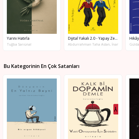
Yarını Hatırla
Dijital Yakalı 2.0 - Yapay Zekâ & İnsan İşbirliğiyle
Hikây
Tuğba Sarıünal
Abdurrahman Taha Aslan, İnan Acılıoğlu
Gülda
Bu Kategorinin En Çok Satanları