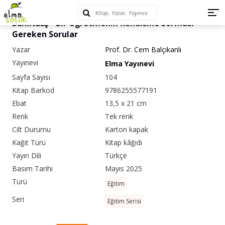
DERİNLEŞ - Bir Öğretmenin Kendisine Sorması
Gereken Sorular
Yazar
Prof. Dr. Cem Balçıkanlı
Yayınevi
Elma Yayınevi
Sayfa Sayısı
104
Kitap Barkod
9786255577191
Ebat
13,5 x 21 cm
Renk
Tek renk
Cilt Durumu
Karton kapak
Kağıt Türü
Kitap kâğıdı
Yayın Dili
Türkçe
Basım Tarihi
Mayıs 2025
Türü
Eğitim
Seri
Eğitim Serisi