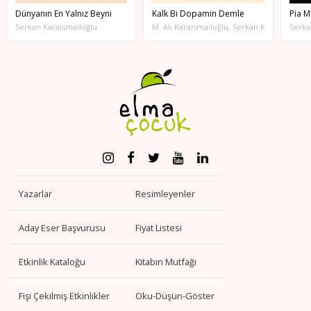
Dünyanın En Yalnız Beyni
Kalk Bi Dopamin Demle
Pia M
Serkan Karaismailoğlu
M. Ali Karaismailoğlu, Serkan Karaismailoğl
Serka
Yazarlar
Resimleyenler
Aday Eser Başvurusu
Fiyat Listesi
Etkinlik Kataloğu
Kitabın Mutfağı
Fişi Çekilmiş Etkinlikler
Oku-Düşün-Göster