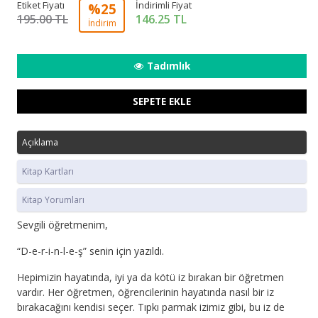
Etiket Fiyatı
İndirimli Fiyat
%25
195.00 TL
146.25
TL
İndirim
Tadımlık
SEPETE EKLE
Açıklama
Kitap Kartları
Kitap Yorumları
Sevgili öğretmenim,
“D-e-r-i-n-l-e-ş” senin için yazıldı.
Hepimizin hayatında, iyi ya da kötü iz bırakan bir öğretmen
vardır. Her öğretmen, öğrencilerinin hayatında nasıl bir iz
bırakacağını kendisi seçer. Tıpkı parmak izimiz gibi, bu iz de