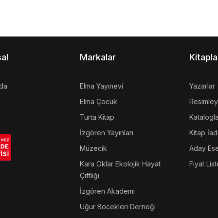
al
Markalar
Kitapla
da
Elma Yayınevi
Yazarlar
Elma Çocuk
Resimley
Turta Kitap
Katalogl
İzgören Yayınları
Kitap İad
Müzecik
Aday Ese
Kara Oklar Ekolojik Hayat
Fiyat List
Çiftliği
İzgören Akademi
Uğur Böcekleri Derneği