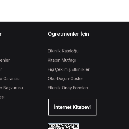
r
Ögretmenler İçin
Etkinlik Kataloğu
enler
Kitabın Mutfağı
ar
Fişi Çekilmiş Etkinlikler
e Garantisi
Oku-Düşün-Göster
r Başvurusu
Etkinlik Onay Formları
esi