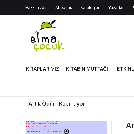
Hakkımızda
About us
Kataloglar
Yazarlar
KİTAPLARIMIZ
KİTABIN MUTFAĞI
ETKİNL
Artık Ödüm Kopmuyor
A