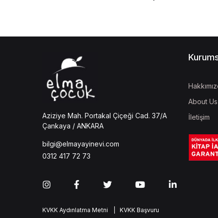
Kurums
Hakkımız
About Us
Aziziye Mah. Portakal Çiçeği Cad. 37/A
İletişim
Çankaya / ANKARA
bilgi@elmayayinevi.com
0312 417 72 73
KVKK Aydınlatma Metni
| KVKK Başvuru