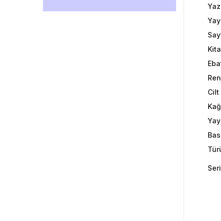
Yaz
Yay
Say
Kit
Eba
Ren
Cil
Kağ
Yayı
Bas
Tür
Seri