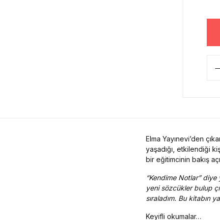
Elma Yayınevi’den çık
yaşadığı, etkilendiği ki
bir eğitimcinin bakış aç
“Kendime Notlar” diye y
yeni sözcükler bulup c
sıraladım. Bu kitabın ya
Keyifli okumalar…