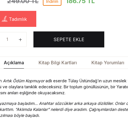
249.00 TL
186.75
TL
İndirim
Tadımlık
SEPETE EKLE
Açıklama
Kitap Bilgi Kartları
Kitap Yorumları
an
Artık Ödüm Kopmuyor
adlı eserde Tülay Üstündağ’ın uzun meslek 
şi ve olaylara tanıklık edeceksiniz. Bir toplum gönüllüsünün, bir Yarat
ısını anıları eşliğinde okuyacaksınız.
azmaya başladım... Anahtar sözcükler arka arkaya dizildiler. Onlar di
̧ıkarttım. “Aklımda Kalanlar” nelerdi diye aradım. Çağrışımlardan des
zılması böyle başladı.