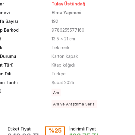
ar
Tülay Üstündağ
ınevi
Elma Yayınevi
fa Sayısı
192
ap Barkod
9786255577160
t
13,5 x 21 cm
k
Tek renk
t Durumu
Karton kapak
ıt Türü
Kitap kâğıdı
n Dili
Türkçe
ım Tarihi
Şubat 2025
ü
Anı
Anı ve Araştırma Serisi
Etiket Fiyatı
İndirimli Fiyat
%25