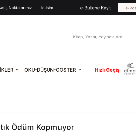
Satış Noktalarımız
İletişim
e-Bültene Kayıt
İKLER
OKU-DÜŞÜN-GÖSTER
|
Hızlı Geçiş
rtık Ödüm Kopmuyor